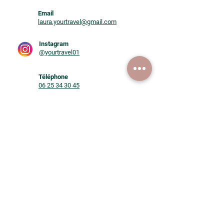
Email
laura.yourtravel@gmail.com
Instagram
@yourtravel01
Téléphone
06 25 34 30 45
Un projet en tête ?
Plus vous partagez de détails,
plus je pourrais vous proposer
un voyage qui vous ressemble !